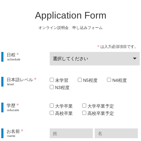
Application Form
オンライン説明会 申し込みフォーム
は入力必須項目です。
※
日程
※
schedule
日本語レベル
※
未学習
N5程度
N4程度
level
N3程度
学歴
※
大学卒業
大学卒業予定
educate
高校卒業
高校卒業予定
お名前
※
name