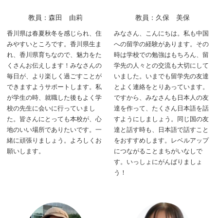
教員：森田 由莉
教員：久保 美保
香川県は春夏秋冬を感じられ、住
みなさん、こんにちは。私も中国
みやすいところです。香川県生ま
への留学の経験があります。その
れ、香川県育ちなので、魅力をた
時は学校での勉強はもちろん、留
くさんお伝えします！みなさんの
学先の人々との交流も大切にして
毎日が、より楽しく過ごすことが
いました。いまでも留学先の友達
できますようサポートします。私
とよく連絡をとりあっています。
が学生の時、就職した後もよく学
ですから、みなさんも日本人の友
校の先生に会いに行っていまし
達を作って、たくさん日本語を話
た。皆さんにとっても本校が、心
すようにしましょう。同じ国の友
地のいい場所でありたいです。一
達と話す時も、日本語で話すこと
緒に頑張りましょう。よろしくお
をおすすめします。レベルアップ
願いします。
につながることまちがいなしで
す。いっしょにがんばりましょ
う！