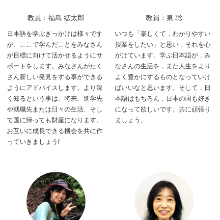
教員：福島 絋太郎
教員：泉 聡
日本語を学ぶきっかけは様々です
いつも「楽しくて，わかりやすい
が、ここで学んだことをみなさん
授業をしたい」と思い，それを心
が目標に向けて活かせるようにサ
がけています。学ぶ日本語が，み
ポートをします。みなさんがたく
なさんの生活を，また人生をより
さん新しい発見をする事ができる
よく豊かにするものとなっていけ
ようにアドバイスします。より深
ばいいなと思います。そして，日
く知るという事は、将来、進学先
本語はもちろん，日本の国も好き
や就職先または日々の生活、そし
になって欲しいです。共に頑張り
て国に帰っても財産になります。
ましょう。
お互いに成長できる機会を共に作
っていきましょう!