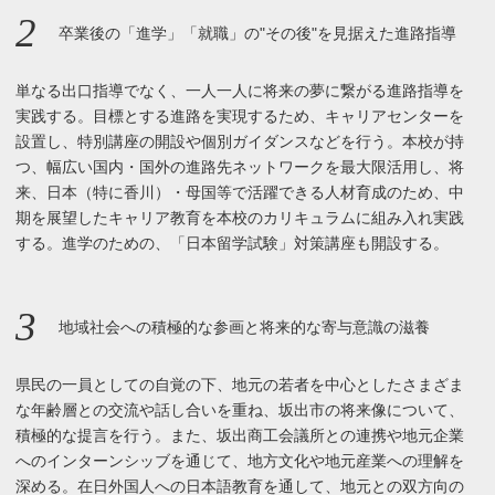
2
卒業後の「進学」「就職」の"その後"を見据えた進路指導
単なる出口指導でなく、一人一人に将来の夢に繋がる進路指導を
実践する。目標とする進路を実現するため、キャリアセンターを
設置し、特別講座の開設や個別ガイダンスなどを行う。本校が持
つ、幅広い国内・国外の進路先ネットワークを最大限活用し、将
来、日本（特に香川）・母国等で活躍できる人材育成のため、中
期を展望したキャリア教育を本校のカリキュラムに組み入れ実践
する。進学のための、「日本留学試験」対策講座も開設する。
3
地域社会への積極的な参画と将来的な寄与意識の滋養
県民の一員としての自覚の下、地元の若者を中心としたさまざま
な年齢層との交流や話し合いを重ね、坂出市の将来像について、
積極的な提言を行う。また、坂出商工会議所との連携や地元企業
へのインターンシッブを通じて、地方文化や地元産業への理解を
深める。在日外国人への日本語教育を通して、地元との双方向の