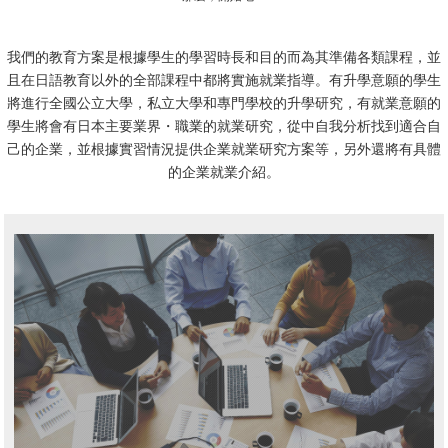
我們的教育方案是根據學生的學習時長和目的而為其準備各類課程，
並
且在日語教育以外的全部課程中都將實施就業指導。
有升學意願的學生
將進行全國公立大學，私立大學和專門學校的升學研究，
有就業意願的
學生將會有日本主要業界・職業的就業研究，從中自我分析找到適合自
己的企業，
並根據實習情況提供企業就業研究方案等，另外還將有具體
的企業就業介紹。