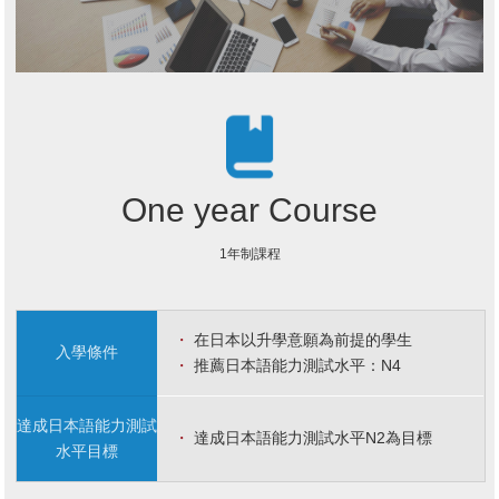
One year Course
1年制課程
・
在日本以升學意願為前提的學生
入學條件
・
推薦日本語能力測試水平：N4
達成日本語能力
測試
・
達成日本語能力測試水平N2為目標
水平目標