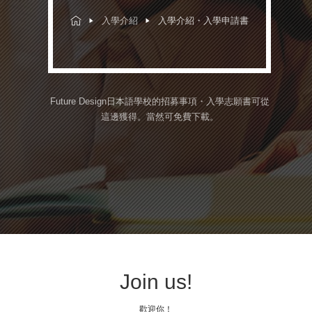
入學介紹
入學介紹・入學申請書
Future Design日本語學校的招募事項・入學志願書可從
這邊獲得。
當然可免費下載。
Join us!
歡迎你！