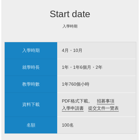
Start date
入學時期
入學時期
4月・10月
就學時長
1年・1年6個月・2年
教學時數
1年760個小時
PDF格式下載。
招募事項
資料下載
入學申請書
提交文件一覽表
名額
100名