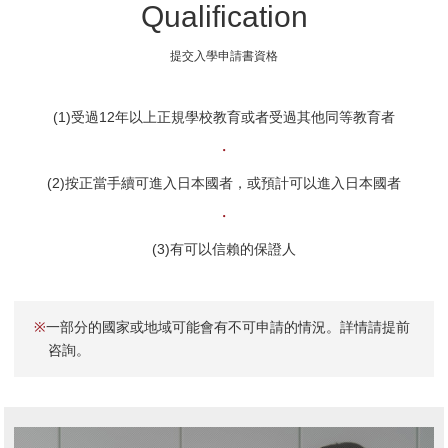
Qualification
提交入學申請書資格
(1)受過12年以上正規學校教育或者受過其他同等教育者
・
(2)按正當手續可進入日本國者，或預計可以進入日本國者
・
(3)有可以信賴的保證人
※
一部分的國家或地域可能會有不可申請的情況。詳情請提前
咨詢。