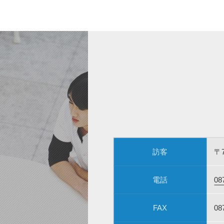
訪客
〒
電話
08
FAX
08