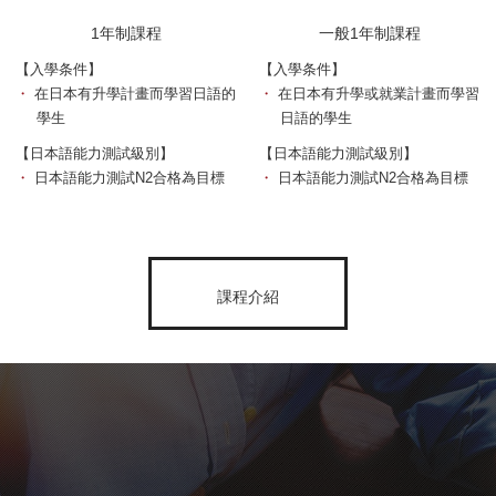
1年制課程
一般1年制課程
【入學条件】
【入學条件】
・
在日本有升學計畫而學習日語的
・
在日本有升學或就業計畫而學習
學生
日語的學生
【日本語能力測試級別】
【日本語能力測試級別】
・
日本語能力測試N2合格為目標
・
日本語能力測試N2合格為目標
課程介紹